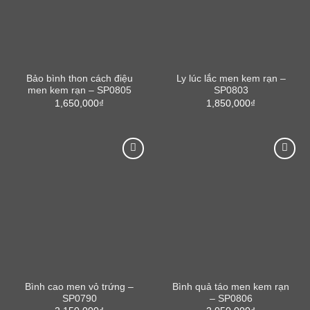
Bảo bình thon cách điệu
Ly lúc lắc men kem rạn –
men kem rạn – SP0805
SP0803
1,650,000
₫
1,850,000
₫
Bình cao men vỏ trứng –
Bình quả táo men kem rạn
SP0790
– SP0806