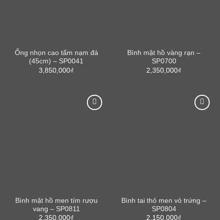
Ống nhọn cao tấm nạm đá
Bình mặt hồ vàng rạn –
(45cm) – SP0041
SP0700
3,850,000
₫
2,350,000
₫
Bình mặt hồ men tím rượu
Bình tai thỏ men vỏ trứng –
vang – SP0811
SP0804
2,350,000
₫
2,150,000
₫