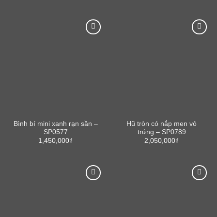
Bình bí mini xanh rạn sần –
Hũ tròn có nắp men vỏ
SP0577
trứng – SP0789
1,450,000
₫
2,050,000
₫