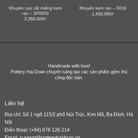
Khuyên cao cắt miệng kem
Khuyên kem rạn – 0016
rạn – SP0693
1,450,000
₫
3,350,000
₫
Handmade with love!
Pottery Hai Doan chuyên sáng tạo các sản phẩm gốm thủ
công độc bản.
Liên hệ
Địa chỉ: Số 1 ngõ 115/2 phố Núi Trúc, Kim Mã, Ba Đình, Hà
Nội
Điện thoại: (+84) 876 126 214
Email: support@potteryhaidoan.vn