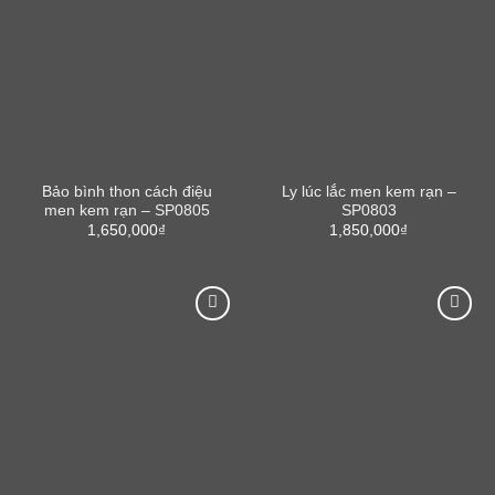
Bảo bình thon cách điệu
Ly lúc lắc men kem rạn –
men kem rạn – SP0805
SP0803
1,650,000
₫
1,850,000
₫