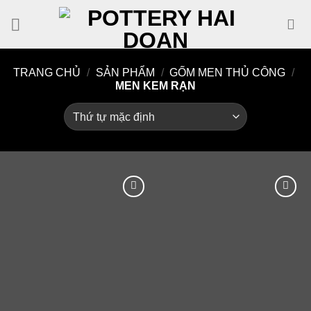
Skip
to
content
TRANG CHỦ
/
SẢN PHẨM
/
GỐM MEN THỦ CÔNG
/
MEN KEM RẠN