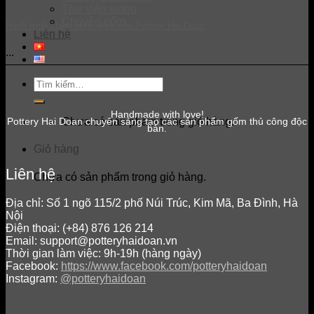
Thư viện video
Chuyện gốm
Hành trình chinh phục gốm của Pottery Hai Doan
Liên hệ
...
Tìm
kiếm:
Handmade with love!
Chưa có sản phẩm trong giỏ hàng.
Pottery Hai Doan chuyên sáng tạo các sản phẩm gốm thủ công độc
bản.
Giỏ hàng
Liên hệ
Chưa có sản phẩm trong giỏ hàng.
Địa chỉ: Số 1 ngõ 115/2 phố Núi Trúc, Kim Mã, Ba Đình, Hà
Nội
Điện thoại: (+84) 876 126 214
Email: support@potteryhaidoan.vn
Thời gian làm việc: 9h-19h (hàng ngày)
Facebook:
https://www.facebook.com/potteryhaidoan
Instagram:
@potteryhaidoan