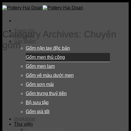
Skip
to
content
Trang chủ
Category Archives:
Chuyện
Giới thiệu
Sản phẩm
gốm
Gốm nặn tay độc bản
Gốm men thủ công
Gốm men lam
Gốm vẽ màu dưới men
Gốm sơn mài
Gốm trưng thuỷ tiên
Bộ sưu tập
Gốm giá tốt
Workshop
Thư viện
Thư viện hình ảnh