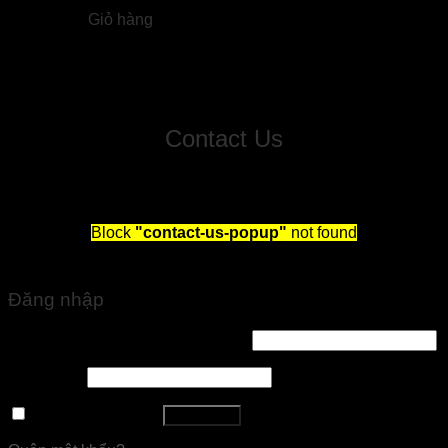
Giỏ hàng
Chưa có sản phẩm trong giỏ hàng.
Contact Us
Fill out this form and we will reach out to schedule you
a free consultation!
Block
"contact-us-popup"
not found
Đăng nhập
Tên tài khoản hoặc địa chỉ email
*
Mật khẩu
*
Ghi nhớ mật khẩu
Đăng nhập