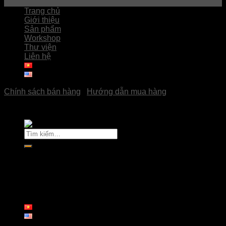
Trang chủ
Giới thiệu
Sản phẩm
Workshop
Thư viện
Liên hệ
Chính sách bán hàng
|
Hướng dẫn mua hàng
Copyright © 2023
Pottery Hải Đoàn
Tìm
kiếm:
Trang chủ
Giới thiệu
Sản phẩm
Workshop
Thư viện
Liên hệ