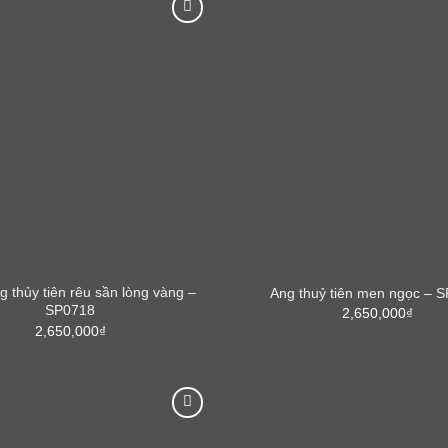
g thủy tiên rêu sần lòng vàng –
Ang thuỷ tiên men ngọc – 
SP0718
2,650,000
₫
2,650,000
₫