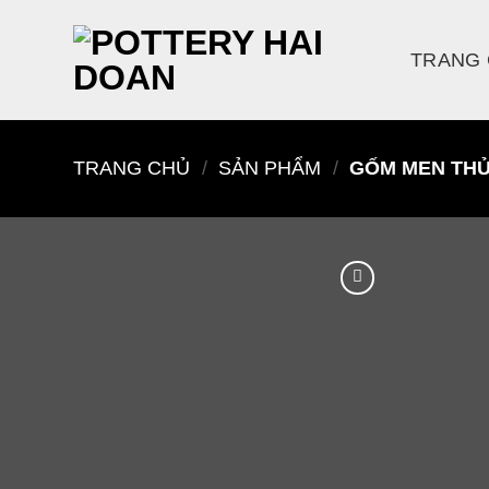
Skip
to
TRANG
content
TRANG CHỦ
/
SẢN PHẨM
/
GỐM MEN TH