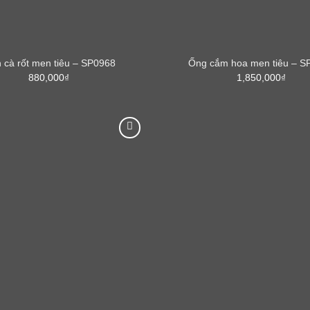
h cà rốt men tiêu – SP0968
Ống cắm hoa men tiêu – S
880,000
₫
1,850,000
₫