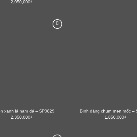
2,050,000
₫
n xanh lá nạm đá – SP0829
Bình dáng chum men mốc –
2,350,000
₫
1,850,000
₫