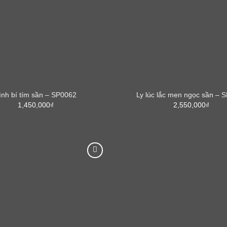
ình bí tím sần – SP0062
Ly lúc lắc men ngọc sần – 
1,450,000
₫
2,550,000
₫