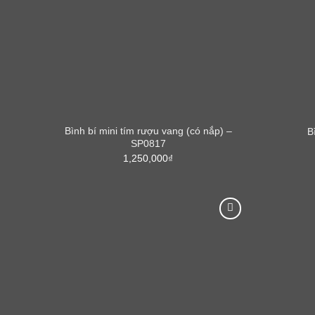
Bình bí mini tím rượu vang (có nắp) –
B
SP0817
1,250,000
₫