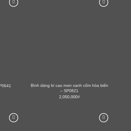
Bình dáng bí cao men xanh cốm hỏa biến
SP0641
– SP0821
2,050,000
₫