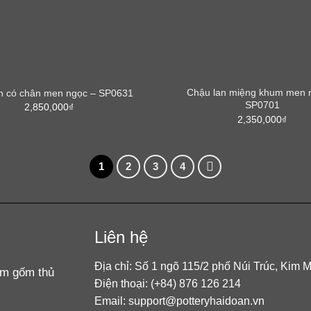
Chậu lan miệng khum men 
n có chân men ngọc – SP0631
SP0701
2,850,000
₫
2,350,000
₫
1
2
3
4
Liên hệ
Địa chỉ: Số 1 ngõ 115/2 phố Núi Trúc, Kim 
ẩm gốm thủ
Điện thoại: (+84) 876 126 214
Email: support@potteryhaidoan.vn