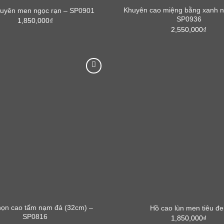
Khuyên cao miệng bằng xanh n
huyên men ngọc rạn – SP0901
SP0936
1,850,000
₫
2,550,000
₫
ọn cao tấm nạm đá (32cm) –
Hồ cao lùn men tiêu đ
SP0816
1,850,000
₫