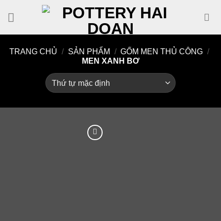
Skip
to
content
TRANG CHỦ
/
SẢN PHẨM
/
GỐM MEN THỦ CÔNG
/
MEN XANH BƠ