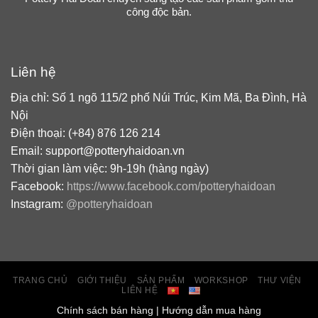
công độc bản.
Liên hệ
Địa chỉ: Số 1 ngõ 115/2 phố Núi Trúc, Kim Mã, Ba Đình, Hà
Nội
Điện thoại: (+84) 876 126 214
Email: support@potteryhaidoan.vn
Thời gian làm việc: 9h-19h (hàng ngày)
Facebook:
https://www.facebook.com/potteryhaidoan
Instagram:
@potteryhaidoan
TRANG CHỦ
GIỚI THIỆU
SẢN PHẨM
WORKSHOP
THƯ VIỆN
LIÊN HỆ
Chính sách bán hàng
|
Hướng dẫn mua hàng