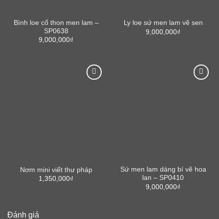
Bình loe cổ thon men lam –
Ly loe sứ men lam vẽ sen
SP0638
9,000,000
₫
9,000,000
₫
Sứ men lam dáng bí vẽ hoa
Nơm mini viết thư pháp
lan – SP0410
1,350,000
₫
9,000,000
₫
Đánh giá