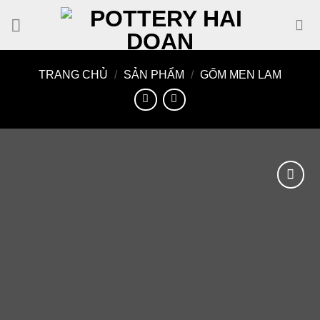
Skip
to
content
TRANG CHỦ
/
SẢN PHẨM
/
GỐM MEN LAM