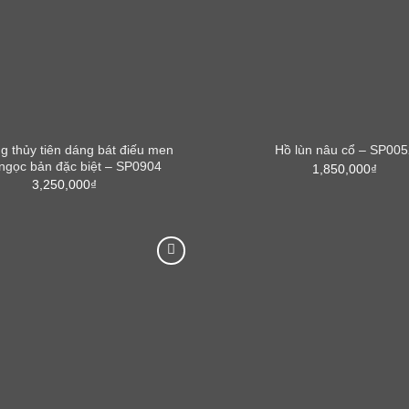
ng thủy tiên dáng bát điếu men
Hồ lùn nâu cổ – SP005
ngọc bản đặc biệt – SP0904
1,850,000
₫
3,250,000
₫