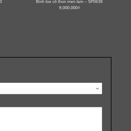
0
Bình loe cổ thon men lam – SP0638
9,000,000
₫