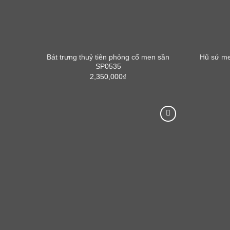
Bát trưng thuỷ tiên phỏng cổ men sần
Hũ sứ me
SP0535
2,350,000
₫