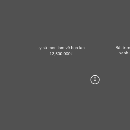
Bát trư
Ly sứ men lam vẽ hoa lan
xanh 
12,500,000
₫