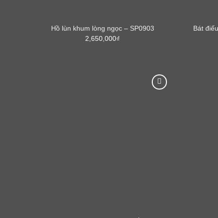
Bát điế
Hồ lùn khum lòng ngọc – SP0903
2,650,000
₫