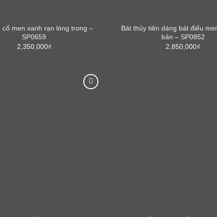
u cổ men xanh rạn lòng trong –
Bát thủy tiên dáng bát điếu me
SP0659
bản – SP0852
2,350,000
₫
2,850,000
₫