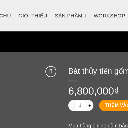
 CHỦ
GIỚI THIỆU
SẢN PHẨM
WORKSHOP
M
Bát thủy tiên gố
6,800,000
₫
Bát thủy tiên gốm men lam số
THÊM VÀ
Mua hàng online đảm bảo 