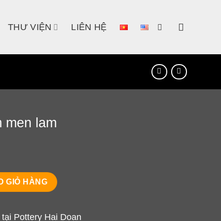
THƯ VIỆN
LIÊN HỆ
m men lam
 lượng
O GIỎ HÀNG
tại Pottery Hai Doan