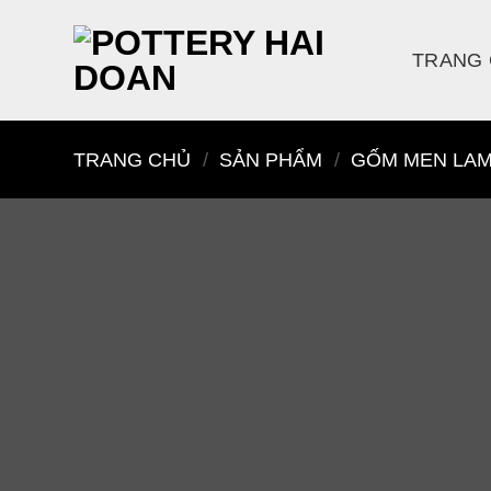
Skip
to
TRANG
content
TRANG CHỦ
/
SẢN PHẨM
/
GỐM MEN LA