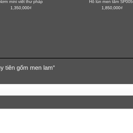
Nơm mini viết thư pháp
Hồ lùn men tấm SP005
1,350,000
₫
1,850,000
₫
hủy tiên gốm men lam”