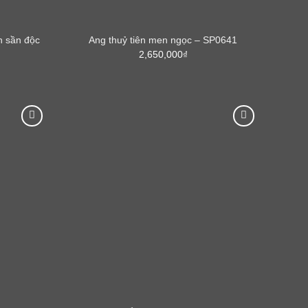
n sần độc
Ang thuỷ tiên men ngọc – SP0641
2,650,000
₫