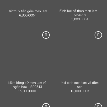
Bình loe cổ thon men lam –
Bát thủy tiên gốm men lam
SP0638
6,800,000
₫
9,000,000
₫
Mâm bồng sứ men lam vẽ
Mai bình men lam vẽ đầm
ngàn hoa – SP0543
sen
15,000,000
₫
16,000,000
₫