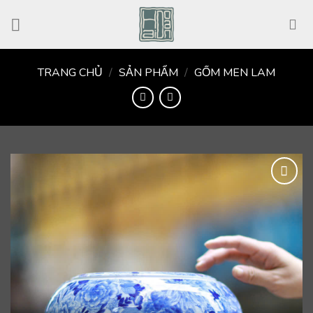
Skip
to
content
TRANG CHỦ
/
SẢN PHẨM
/
GỐM MEN LAM